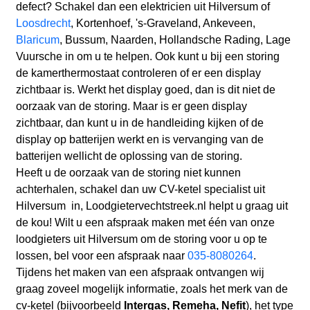
defect? Schakel dan een elektricien uit Hilversum
of
Loosdrecht
, Kortenhoef, 's-Graveland, Ankeveen,
Blaricum
, Bussum, Naarden, Hollandsche Rading, Lage
Vuursche
in om u te helpen. Ook kunt u bij een storing
de kamerthermostaat controleren of er een display
zichtbaar is. Werkt het display goed, dan is dit niet de
oorzaak van de storing. Maar is er geen display
zichtbaar, dan kunt u in de handleiding kijken of de
display op batterijen werkt en is vervanging van de
batterijen wellicht de oplossing van de storing.
Heeft u de oorzaak van de storing niet kunnen
achterhalen, schakel dan uw CV-ketel specialist uit
Hilversum in, Loodgietervechtstreek.nl helpt u graag uit
de kou! Wilt u een afspraak maken met één van onze
loodgieters uit Hilversum om de storing voor u op te
lossen, bel voor een afspraak naar
035-8080264
.
Tijdens het maken van een afspraak ontvangen wij
graag zoveel mogelijk informatie, zoals het merk van de
cv-ketel (bijvoorbeeld
Intergas, Remeha, Nefit
), het type