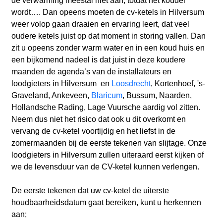
de verwarming meestal niet aan, totdat het kouder
wordt…. Dan opeens moeten de cv-ketels in Hilversum
weer volop gaan draaien en ervaring leert, dat veel
oudere ketels juist op dat moment in storing vallen. Dan
zit u opeens zonder warm water en in een koud huis en
een bijkomend nadeel is dat juist in deze koudere
maanden de agenda’s van de installateurs en
loodgieters in Hilversum en
Loosdrecht
, Kortenhoef, 's-
Graveland, Ankeveen,
Blaricum
, Bussum, Naarden,
Hollandsche Rading, Lage Vuursche aardig vol zitten.
Neem dus niet het risico dat ook u dit overkomt en
vervang de cv-ketel voortijdig en het liefst in de
zomermaanden bij de eerste tekenen van slijtage. Onze
loodgieters in Hilversum zullen uiteraard eerst kijken of
we de levensduur van de CV-ketel kunnen verlengen.
De eerste tekenen dat uw cv-ketel de uiterste
houdbaarheidsdatum gaat bereiken, kunt u herkennen
aan;